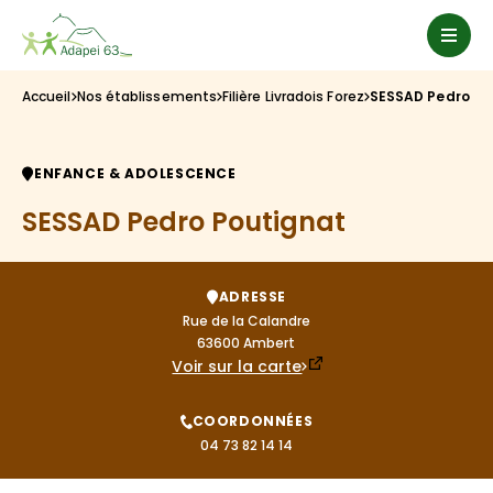
Accueil
Nos établissements
Filière Livradois Forez
SESSAD Pedro Po
ENFANCE & ADOLESCENCE
SESSAD Pedro Poutignat
ADRESSE
Rue de la Calandre

63600 Ambert
Voir sur la carte
COORDONNÉES
04 73 82 14 14