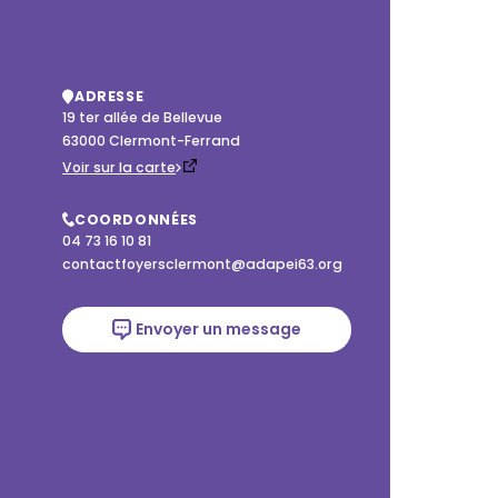
ADRESSE
19 ter allée de Bellevue

63000 Clermont-Ferrand
Voir sur la carte
COORDONNÉES
04 73 16 10 81
contactfoyersclermont@adapei63.org
Envoyer un message