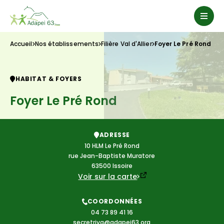
Accueil
Nos établissements
Filière Val d'Allier
Foyer Le Pré Rond
HABITAT & FOYERS
Foyer Le Pré Rond
ADRESSE
10 HLM Le Pré Rond

rue Jean-Baptiste Muratore

63500 Issoire
Voir sur la carte
COORDONNÉES
04 73 89 41 16
secretriva@adapei63.org